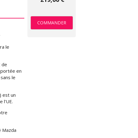
COMMANDER
r
ra le
t de
mportée en
 sans le
 est un
e l’UE.
otre
té Mazda