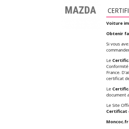
CERTIF
Voiture im
Obtenir fa
Si vous av
commander s
Le
Certifi
Conformité 
France. D’a
certificat d
Le
Certifi
document au
Le Site Off
Certifica
Moncoc.f