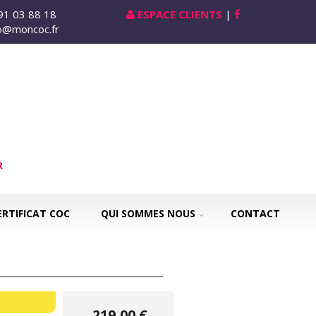
 91 03 88 18
ESPACE CLIENTS
|
nfo@moncoc.fr
R
ERTIFICAT COC
QUI SOMMES NOUS
CONTACT
219,00 €