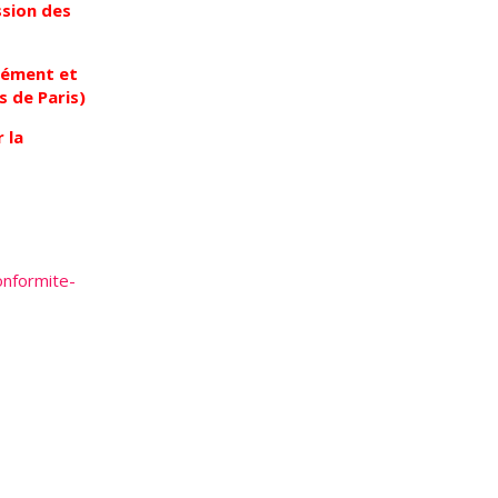
ssion des
plément et
s de Paris)
 la
onformite-