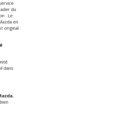
service
eader du
on . Le
 Mazda en
t original
é
mité
il dans
Mazda.
bien