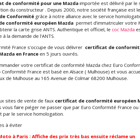
cat de conformité pour une Mazda
importée est délivré par le 
ion du constructeur . Depuis 2000, notre société française est l
t de Conformité
grâce à notre alliance avec le service homologati
t de conformité européen Mazda
permet d’immatriculer votre
btenir la carte grise ANTS. Authentique et officiel, le
coc Mazda
es
e à la demande de l'ANTS.
rmité France s'occupe de vous délivrer
certificat de conformit
Mazda en France
en 5 jours ouvrés.
ommander votre certificat de conformité Mazda chez Euro Confor
 Conformité France est basé en Alsace ( Mulhouse) et vous accue
aux de Mulhouse au 165 Avenue de Colmar 68200 Mulhouse.
ux sites de vente de faux
certificat de conformité
européen
 vous faire piéger ne passer que par Euro Conformité France ou 
 par le service homologation.
tes à éviter
oto à Paris : Affiche des prix très bas ensuite réclame un