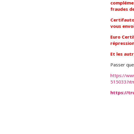
complément
fraudes de
Certifauto
vous envoi
Euro Certif
répression
Et les aut
Passer que 
https://www
515033.htm
https://t