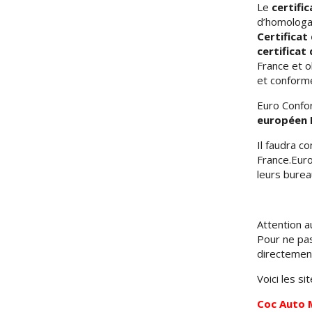
Le
certifi
d’homologat
Certifica
certifica
France et o
et conform
Euro Confo
européen
Il faudra c
France.Euro
leurs bure
Attention a
Pour ne pas
directement
Voici les si
Coc Auto M