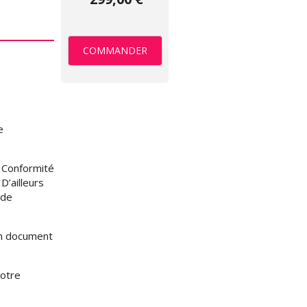
COMMANDER
e
e Conformité
D’ailleurs
 de
n document
votre