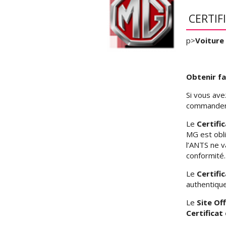
CERTIF
p>
Voiture
Obtenir fa
Si vous av
commander s
Le
Certifi
MG est obli
l’ANTS ne v
conformité.
Le
Certifi
authentique
Le
Site Of
Certifica