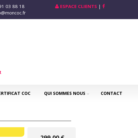
 91 03 88 18
ESPACE CLIENTS
|
nfo@moncoc.fr
R
ERTIFICAT COC
QUI SOMMES NOUS
CONTACT
299,00 €